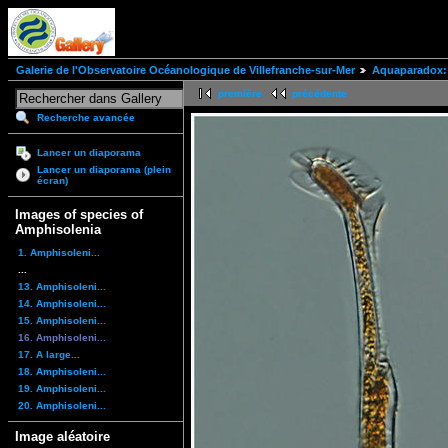
Galerie de l'Observatoire Océanologique de Villefranche-sur-Mer
Aquaparadox: 
première
précédente
Recherche avancée
Lancer un diaporama
Lancer un diaporama (plein
écran)
Images of species of
Amphisolenia
1. Amphisoleni...
...
13. Amphisoleni...
14. Amphisoleni...
15. Amphisoleni...
16. Amphisoleni...
17. A large...
18. Amphisoleni...
19. Amphisoleni...
20. Amphisoleni...
Image aléatoire