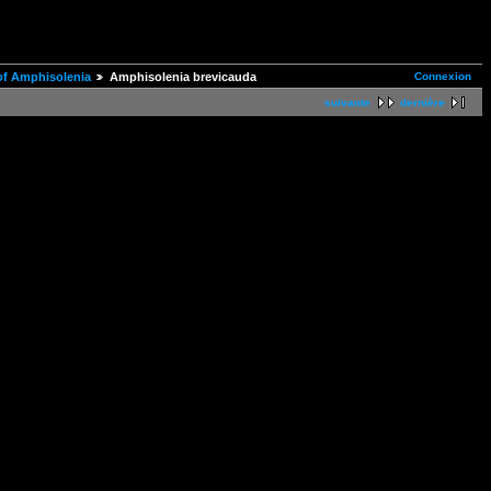
Connexion
of Amphisolenia
Amphisolenia brevicauda
suivante
dernière