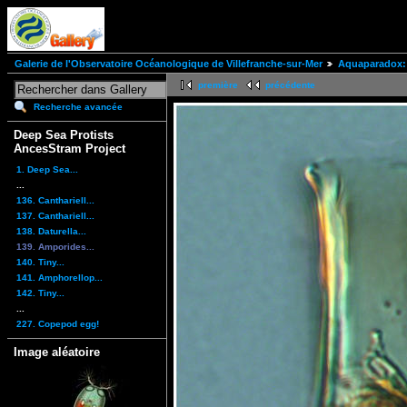
Galerie de l'Observatoire Océanologique de Villefranche-sur-Mer
Aquaparadox: 
première
précédente
Recherche avancée
Deep Sea Protists
AncesStram Project
1. Deep Sea...
...
136. Canthariell...
137. Canthariell...
138. Daturella...
139. Amporides...
140. Tiny...
141. Amphorellop...
142. Tiny...
...
227. Copepod egg!
Image aléatoire