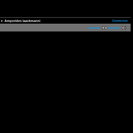
Connexion
Amporides laackmanni
suivante
dernière