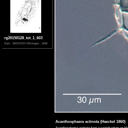
rg20150128_tot_1_603
Date : 06/02/2015
Affichages : 2649
Acanthosphaera actinota (Haeckel 1860)
Acanthosphaera actinota from a sample taken on M