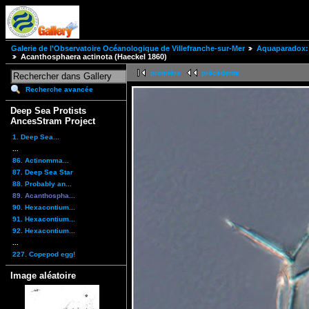
Galerie de l'Observatoire Océanologique de Villefranche-sur-Mer
Aquaparadox: 
Acanthosphaera actinota (Haeckel 1860)
première
précédente
Recherche avancée
Deep Sea Protists
AncesStram Project
1. Deep Sea...
...
86. Actinomma...
87. Deep Sea Star
88. Probably an...
89. Acanthospha...
90. Hexacontium...
91. Hexacontium...
92. Hexacontium...
...
227. Copepod egg!
Image aléatoire