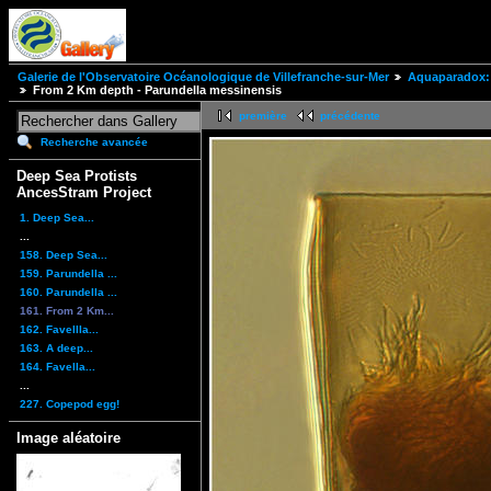
Galerie de l'Observatoire Océanologique de Villefranche-sur-Mer
Aquaparadox: 
From 2 Km depth - Parundella messinensis
première
précédente
Recherche avancée
Deep Sea Protists
AncesStram Project
1. Deep Sea...
...
158. Deep Sea...
159. Parundella ...
160. Parundella ...
161. From 2 Km...
162. Favellla...
163. A deep...
164. Favella...
...
227. Copepod egg!
Image aléatoire