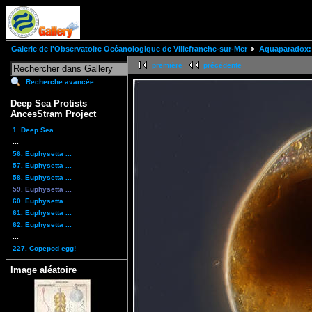
Galerie de l'Observatoire Océanologique de Villefranche-sur-Mer
Aquaparadox: 
première
précédente
Recherche avancée
Deep Sea Protists
AncesStram Project
1. Deep Sea...
...
56. Euphysetta ...
57. Euphysetta ...
58. Euphysetta ...
59. Euphysetta ...
60. Euphysetta ...
61. Euphysetta ...
62. Euphysetta ...
...
227. Copepod egg!
Image aléatoire