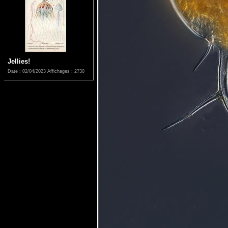
Jellies!
Date : 02/04/2023
Affichages : 2730