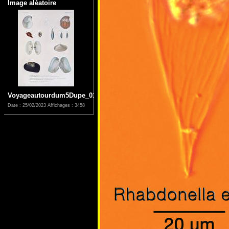
Image aléatoire
Voyageautourdum5Dupe_0127
Date : 25/02/2023
Affichages : 3458