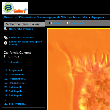
Galerie de l'Observatoire Océanologique de Villefranche-sur-Mer
Aquaparadox: 
première
précédente
Recherche avancée
Lancer un diaporama
Lancer un diaporama (plein
écran)
California Current
Tintinnids
1. Tintinnids ...
...
16. Proplectell...
17. Protorhabdo...
18. Protorhabdo...
19. Rhabdonella...
20. Salpingella...
21. Salpingella...
22. Salpingella...
...
27. cce_xystont...