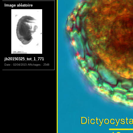
Image aléatoire
jb20150325_tot_1_771
Date : 02/04/2015
Affichages : 2548