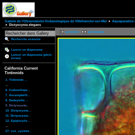
Galerie de l'Observatoire Océanologique de Villefranche-sur-Mer
Aquaparadox: 
Dictyocysta elegans
première
précédente
Recherche avancée
Lancer un diaporama
Lancer un diaporama (plein
écran)
California Current
Tintinnids
1. Tintinnids ...
...
6. Codonellops...
7. Ascampbelli...
8. Dadayiella ...
9. Dictyocysta...
10. Dictyocysta...
11. Dictyocysta...
12. Epiplocylis...
...
27. cce_xystont...