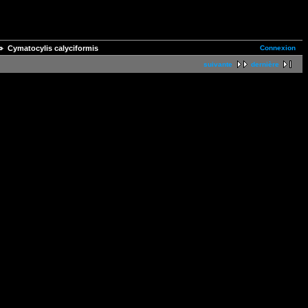
Connexion
Cymatocylis calyciformis
suivante
dernière