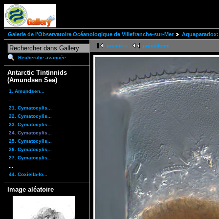
Galerie de l'Observatoire Océanologique de Villefranche-sur-Mer
Aquaparadox: 
première
précédente
Recherche avancée
Antarctic Tintinnids
(Amundsen Sea)
1. Amundsen...
...
21. Cymatocylis...
22. Cymatocylis...
23. Cymatocylis...
24. Cymatocylis...
25. Cymatocylis...
26. Cymatocylis...
27. Cymatocylis...
...
44. Coxiella-fo...
Image aléatoire