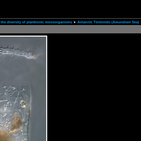
the diversity of planktonic microorganisms
Antarctic Tintinnids (Amundsen Sea)