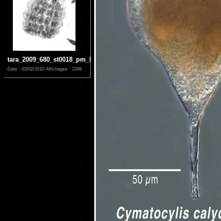
tara_2009_680_st0018_pm_l_1_41
Date : 03/02/2010
Affichages : 2396