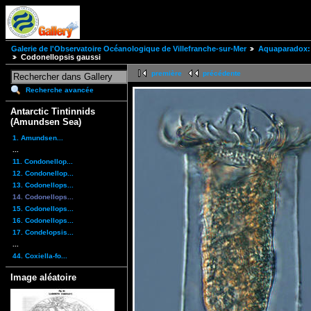
Galerie de l'Observatoire Océanologique de Villefranche-sur-Mer
Aquaparadox: 
Codonellopsis gaussi
première
précédente
Recherche avancée
Antarctic Tintinnids
(Amundsen Sea)
1. Amundsen...
...
11. Condonellop...
12. Condonellop...
13. Codonellops...
14. Codonellops...
15. Codonellops...
16. Codonellops...
17. Condelopsis...
...
44. Coxiella-fo...
Image aléatoire