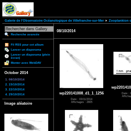
Galerie de l'Observatoire Océanologique de Villefranche-sur-Mer
Zooplankton of
08/10/2014
Recherche avancée
Fil RSS pour cet album
Lancer un diaporama
Lancer un diaporama (plein
écran)
Monter avec WebDAV
October 2014
1. 08/10/2014
2. 15/10/2014
wp2201410
3. 22/10/2014
wp220141008_d1_1_1256
Date : 
4. 29/10/2014
Afficha
Date : 03/11/2014
Affichages : 2805
Image aléatoire