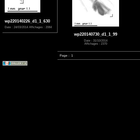
wp220140226_d1_1_630
Date : 24/03/2014
Affichages : 2084
wp220140730_d1_1_99
Date : 31/10/2014
Affichages : 2370
Page :
1