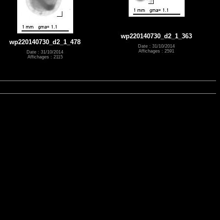
wp220140730_d2_1_363
wp220140730_d2_1_478
Date : 31/10/2014
Affichages : 2591
Date : 31/10/2014
Affichages : 2115