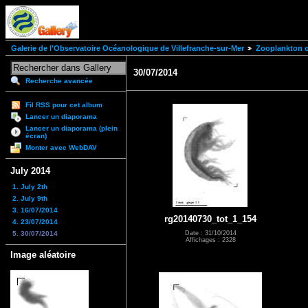
Galerie de l'Observatoire Océanologique de Villefranche-sur-Mer
Zooplankton of
30/07/2014
Recherche avancée
Fil RSS pour cet album
Lancer un diaporama
Lancer un diaporama (plein
écran)
Monter avec WebDAV
July 2014
1. July 2th
2. July 9th
3. 16/07/2014
rg20140730_tot_1_154
4. 23/07/2014
5. 30/07/2014
Date : 31/10/2014
Affichages : 2328
Image aléatoire