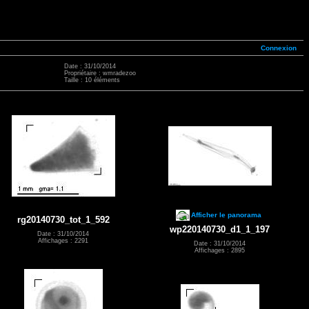
Connexion
Date : 31/10/2014
Propriétaire : wmradezoo
Taille : 10 éléments
Afficher le panorama
rg20140730_tot_1_592
wp220140730_d1_1_197
Date : 31/10/2014
Affichages : 2291
Date : 31/10/2014
Affichages : 2895