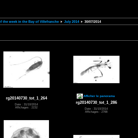
 the week in the Bay of Villefranche
July 2014
30/07/2014
Afficher le panorama
rg20140730_tot_1_264
rg20140730_tot_1_286
Date : 31/10/2014
Affichages : 2152
Date : 31/10/2014
Affichages : 2768