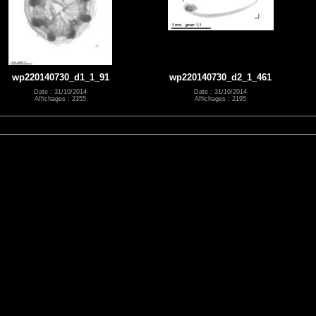
wp220140730_d1_1_91
wp220140730_d2_1_461
Date : 31/10/2014
Date : 31/10/2014
Affichages : 2355
Affichages : 2195