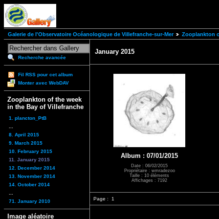
Galerie de l'Observatoire Océanologique de Villefranche-sur-Mer
Zooplankton of
January 2015
Recherche avancée
Fil RSS pour cet album
Monter avec WebDAV
Zooplankton of the week
in the Bay of Villefranche
1. plancton_PtB
...
8. April 2015
9. March 2015
10. February 2015
Album : 07/01/2015
11. January 2015
Date : 06/02/2015
12. December 2014
Propriétaire : wmradezoo
Taille : 10 éléments
13. November 2014
Affichages : 7192
14. October 2014
...
Page :
1
71. January 2010
Image aléatoire