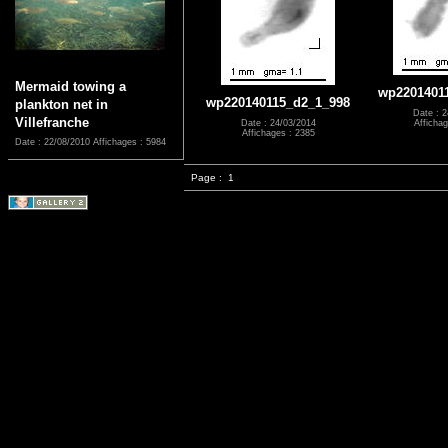
Mermaid towing a
wp2201401
wp220140115_d2_1_998
plankton net in
Date : 2
Villefranche
Date : 24/03/2014
Affichag
Affichages : 2385
Date : 22/08/2010
Affichages : 5984
Page :
1