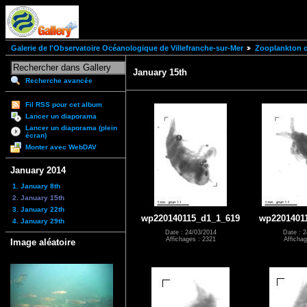
Galerie de l'Observatoire Océanologique de Villefranche-sur-Mer
Zooplankton of
January 15th
Recherche avancée
Fil RSS pour cet album
Lancer un diaporama
Lancer un diaporama (plein
écran)
Monter avec WebDAV
January 2014
1. January 8th
2. January 15th
3. January 22th
wp220140115_d1_1_619
wp2201401
4. January 29th
Date : 24/03/2014
Date : 2
Affichages : 2321
Affichag
Image aléatoire