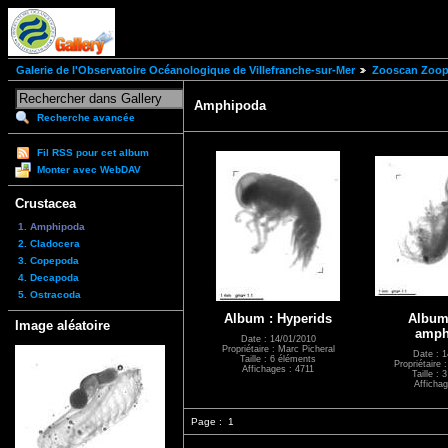
Galerie de l'Observatoire Océanologique de Villefranche-sur-Mer
Zooscan Zoopl
Amphipoda
Recherche avancée
Fil RSS pour cet album
Monter avec WebDAV
Crustacea
1. Amphipoda
2. Cladocera
3. Copepoda
4. Decapoda
5. Ostracoda
Album : Hyperids
Album 
Image aléatoire
amph
Date : 14/01/2010
Propriétaire : Marc Picheral
Date : 1
Taille : 6 éléments
Propriétaire 
Affichages : 4711
Taille : 
Affichag
Page :
1