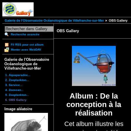
Galerie de l'Observatoire Océanologique de Villefranche-sur-Mer
OBS Gallery
OBS Gallery
Recherche avancée
Fil RSS pour cet album
Monter avec WebDAV
Galerie de l'Observatoire
Océanologique de
Villefranche-sur-Mer
1. Aquaparadox...
2. Zooplankton...
3. Service...
4. Zooscan...
Album : De la
5. Zooplankton...
6. OBS Gallery
conception à la
Image aléatoire
réalisation
Cet album illustre les