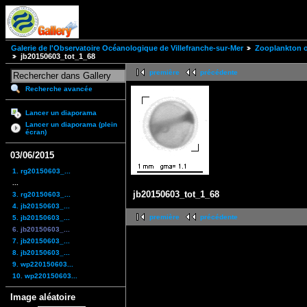
Galerie de l'Observatoire Océanologique de Villefranche-sur-Mer
Zooplankton of
jb20150603_tot_1_68
première
précédente
Recherche avancée
Lancer un diaporama
Lancer un diaporama (plein
écran)
03/06/2015
1. rg20150603_...
...
jb20150603_tot_1_68
3. rg20150603_...
4. jb20150603_...
première
précédente
5. jb20150603_...
6. jb20150603_...
7. jb20150603_...
8. jb20150603_...
9. wp220150603...
10. wp220150603...
Image aléatoire