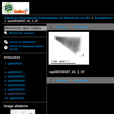
Galerie de l'Observatoire Océanologique de Villefranche-sur-Mer
Zooplankton of
wp220150107_d1_1_47
première
précédente
Recherche avancée
Lancer un diaporama
Lancer un diaporama (plein
écran)
07/01/2015
1. rg20150107_...
...
wp220150107_d1_1_47
4. rg20150107_...
5. wp220150107...
première
précédente
6. wp220150107...
7. wp220150107...
8. wp220150107...
9. wp220150107...
10. rg20150107_...
Image aléatoire