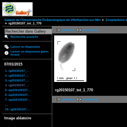
Galerie de l'Observatoire Océanologique de Villefranche-sur-Mer
Zooplankton of
rg20150107_tot_1_770
première
précédente
Recherche avancée
Lancer un diaporama
Lancer un diaporama (plein
écran)
07/01/2015
1. rg20150107_...
2. rg20150107_...
3. rg20150107_...
4. rg20150107_...
rg20150107_tot_1_770
5. wp220150107...
6. wp220150107...
première
précédente
7. wp220150107...
...
10. rg20150107_...
Image aléatoire