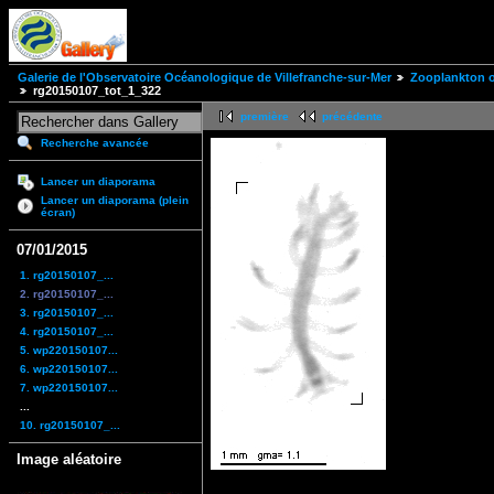
Galerie de l'Observatoire Océanologique de Villefranche-sur-Mer
Zooplankton of
rg20150107_tot_1_322
première
précédente
Recherche avancée
Lancer un diaporama
Lancer un diaporama (plein
écran)
07/01/2015
1. rg20150107_...
2. rg20150107_...
3. rg20150107_...
4. rg20150107_...
5. wp220150107...
6. wp220150107...
7. wp220150107...
...
10. rg20150107_...
Image aléatoire