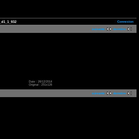
Connexion
_d1_1_932
suivante
dernière
Date : 26/12/2014
Original : 251x126
suivante
dernière