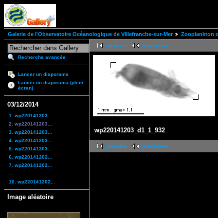
Galerie de l'Observatoire Océanologique de Villefranche-sur-Mer
Zooplankton of
première
précédente
Recherche avancée
Lancer un diaporama
Lancer un diaporama (plein
écran)
03/12/2014
1. wp220141203...
2. wp220141203...
wp220141203_d1_1_932
3. wp220141203...
4. wp220141203...
première
précédente
5. wp220141203...
6. wp220141202...
7. wp220141202...
...
10. wp220141202...
Image aléatoire