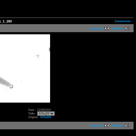
Connexion
1_1_280
suivante
dernière
Date : 12/08/2015
Taille :
Original :
870x225
suivante
dernière