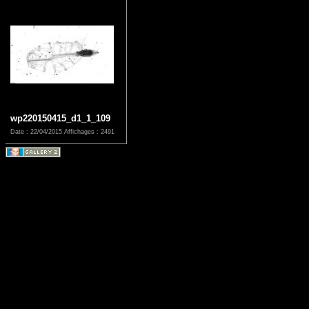
wp220150415_d1_1_109
Date : 22/04/2015
Affichages : 2491