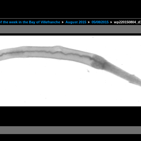
 the week in the Bay of Villefranche
August 2015
05/08/2015
wp220150804_d