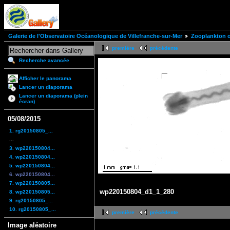
Galerie de l'Observatoire Océanologique de Villefranche-sur-Mer
Zooplankton of
première
précédente
Recherche avancée
Afficher le panorama
Lancer un diaporama
Lancer un diaporama (plein
écran)
05/08/2015
1. rg20150805_...
...
3. wp220150804...
4. wp220150804...
5. wp220150804...
6. wp220150804...
7. wp220150805...
wp220150804_d1_1_280
8. wp220150805...
9. rg20150805_...
10. rg20150805_...
première
précédente
Image aléatoire