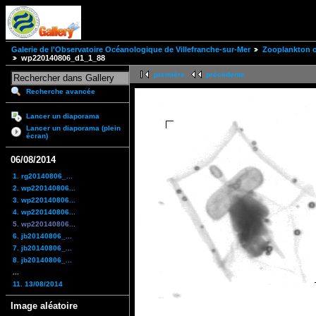
Galerie de l'Observatoire Océanologique de Villefranche-sur-Mer
Zooplankton of
wp220140806_d1_1_88
première
précédente
Recherche avancée
Lancer un diaporama
Lancer un diaporama (plein
écran)
06/08/2014
1. rg20140806_...
2. wp220140806...
3. wp220140806...
4. wp220140806...
5. wp220140806...
6. jb20140806_...
7. jb20140806_...
8. jb20140806_...
...
11. 13/08/2014
Image aléatoire