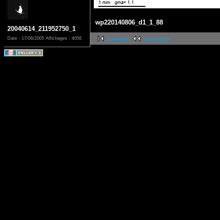
wp220140806_d1_1_88
20040614_211952750_1
Date : 17/06/2005
Affichages : 4056
première
précédente