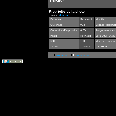
P1050505
Propriétés de la photo
résumé
détails
Fabricant
Panasonic
Modèle
Ouverture
f/2,8
Espace colorimét
Correction d'exposition
0 EV
Programme d'exp
Flash
No Flash
Longueur focale
ISO
100
Mode de mesure
Vitesse
1/60 sec
Date/Heure
première
précédente