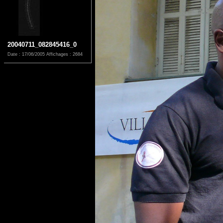
20040711_082845416_0
Date : 17/06/2005
Affichages : 2684