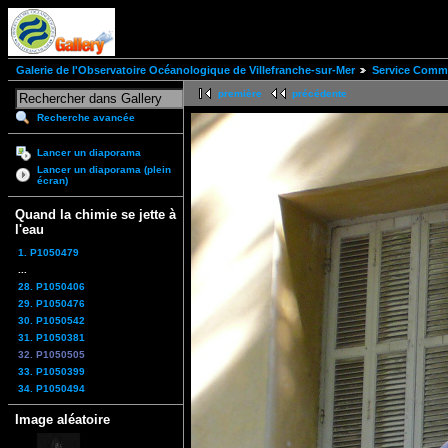
Galerie de l'Observatoire Océanologique de Villefranche-sur-Mer
Service Comm
première
précédente
Recherche avancée
Lancer un diaporama
Lancer un diaporama (plein
écran)
Quand la chimie se jette à
l'eau
1. P1050479
...
28. P1050406
29. P1050476
30. P1050542
31. P1050381
32. P1050505
33. P1050399
34. P1050494
Image aléatoire