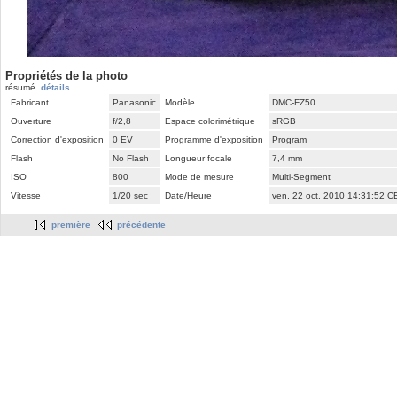
Propriétés de la photo
résumé
détails
Fabricant
Panasonic
Modèle
DMC-FZ50
Ouverture
f/2,8
Espace colorimétrique
sRGB
Correction d'exposition
0 EV
Programme d'exposition
Program
Flash
No Flash
Longueur focale
7,4 mm
ISO
800
Mode de mesure
Multi-Segment
Vitesse
1/20 sec
Date/Heure
ven. 22 oct. 2010 14:31:52 
première
précédente