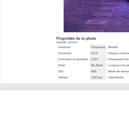
Propriétés de la photo
résumé
détails
Fabricant
Panasonic
Modèle
Ouverture
f/2,8
Espace colorim
Correction d'exposition
0 EV
Programme d'ex
Flash
No Flash
Longueur focal
ISO
800
Mode de mesur
Vitesse
1/30 sec
Date/Heure