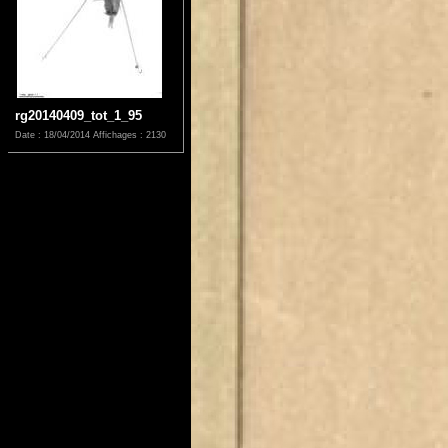
rg20140409_tot_1_95
Date : 18/04/2014
Affichages : 2130