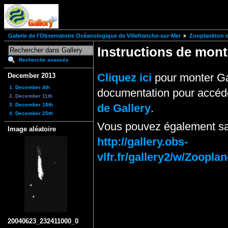
Galerie de l'Observatoire Océanologique de Villefranche-sur-Mer
Zooplankton of
Instructions de mo
Recherche avancée
Cliquez ici
pour monter Ga
December 2013
1. December 4th
documentation pour accéde
2. December 11th
3. December 18th
de Gallery
.
4. December 25th
Vous pouvez également sai
Image aléatoire
http://gallery.obs-
vlfr.fr/gallery2/w/Zoo
20040623_232411000_0