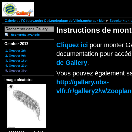
Galerie de l'Observatoire Océanologique de Villefranche-sur-Mer
Zooplankton of
Instructions de mo
Recherche avancée
Cliquez ici
pour monter Ga
October 2013
1. October 2th
documentation pour accéde
2. October 9th
3. October 16th
de Gallery
.
4. October 23th
5. October 30th
Vous pouvez également sai
Image aléatoire
http://gallery.obs-
vlfr.fr/gallery2/w/Zoop