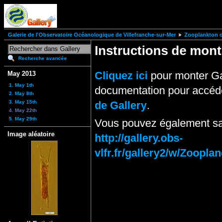
Galerie de l'Observatoire Océanologique de Villefranche-sur-Mer
Zooplankton of
Instructions de mo
Recherche avancée
Cliquez ici
pour monter Ga
May 2013
1. May 1th
documentation pour accéde
2. May 8th
3. May 15th
de Gallery
.
4. May 22th
5. May 29th
Vous pouvez également sai
Image aléatoire
http://gallery.obs-
vlfr.fr/gallery2/w/Zoop