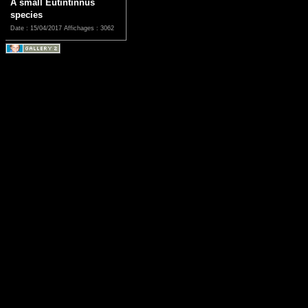
A small Eutintinnus
species
Date : 15/04/2017
Affichages : 3062