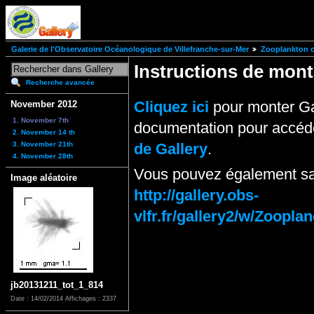
Galerie de l'Observatoire Océanologique de Villefranche-sur-Mer
Zooplankton of
Instructions de mo
Recherche avancée
Cliquez ici
pour monter Ga
November 2012
1. November 7th
documentation pour accéde
2. November 14 th
3. November 21th
de Gallery
.
4. November 28th
Vous pouvez également sai
Image aléatoire
http://gallery.obs-
vlfr.fr/gallery2/w/Zoo
jb20131211_tot_1_814
Date : 14/02/2014
Affichages : 2337