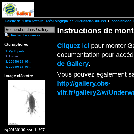
Galerie de l'Observatoire Océanologique de Villefranche-sur-Mer
Zooplankton I
Instructions de mo
Recherche avancée
Cliquez ici
pour monter Ga
Ctenophores
1. Cydippeda
documentation pour accéde
2. Lobae
3. 20040629_05...
de Gallery
.
4. 20040629_05...
Vous pouvez également sai
Image aléatoire
http://gallery.obs-
vlfr.fr/gallery2/w/Under
rg20130130_tot_1_397