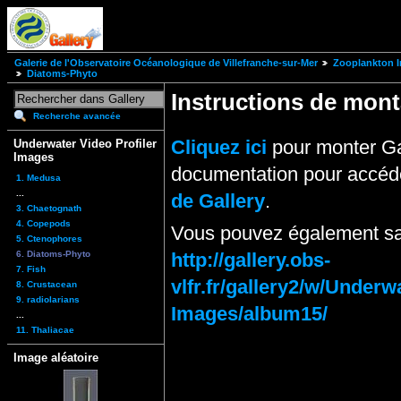
Galerie de l'Observatoire Océanologique de Villefranche-sur-Mer
Zooplankton I
Diatoms-Phyto
Instructions de mo
Recherche avancée
Cliquez ici
pour monter Ga
Underwater Video Profiler
Images
documentation pour accéde
1. Medusa
...
de Gallery
.
3. Chaetognath
4. Copepods
Vous pouvez également sai
5. Ctenophores
6. Diatoms-Phyto
http://gallery.obs-
7. Fish
vlfr.fr/gallery2/w/Under
8. Crustacean
9. radiolarians
Images/album15/
...
11. Thaliacae
Image aléatoire