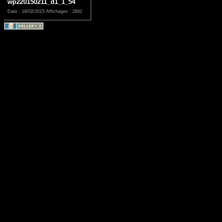
wp220150211_d1_1_54
Date : 18/02/2015
Affichages : 2842