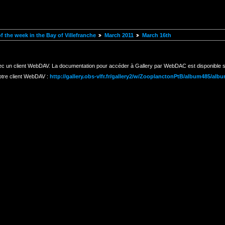
 the week in the Bay of Villefranche
March 2011
March 16th
ec un client WebDAV. La documentation pour accéder à Gallery par WebDAC est disponible s
otre client WebDAV :
http://gallery.obs-vlfr.fr/gallery2/w/ZooplanctonPtB/album485/alb