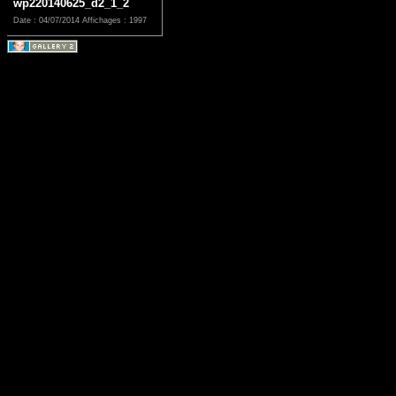
wp220140625_d2_1_2
Date : 04/07/2014
Affichages : 1997