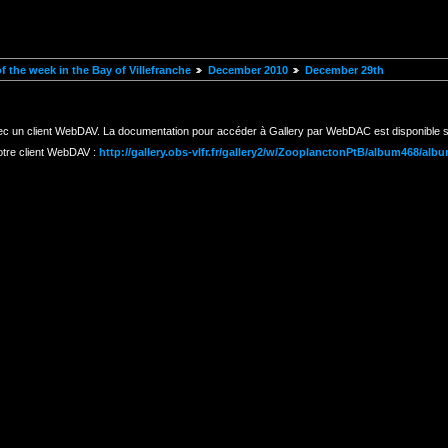
 the week in the Bay of Villefranche
December 2010
December 29th
ec un client WebDAV. La documentation pour accéder à Gallery par WebDAC est disponible s
otre client WebDAV :
http://gallery.obs-vlfr.fr/gallery2/w/ZooplanctonPtB/album468/alb