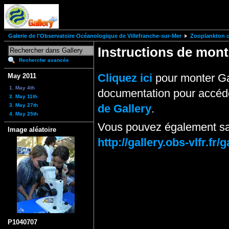
Galerie de l'Observatoire Océanologique de Villefranche-sur-Mer
Zooplankton of
Instructions de mo
Recherche avancée
Cliquez ici
pour monter Ga
May 2011
1. May 4th
documentation pour accéde
2. May 11th
3. May 27th
de Gallery
.
4. May 25th
Vous pouvez également sai
Image aléatoire
http://gallery.obs-vlfr.
P1040707