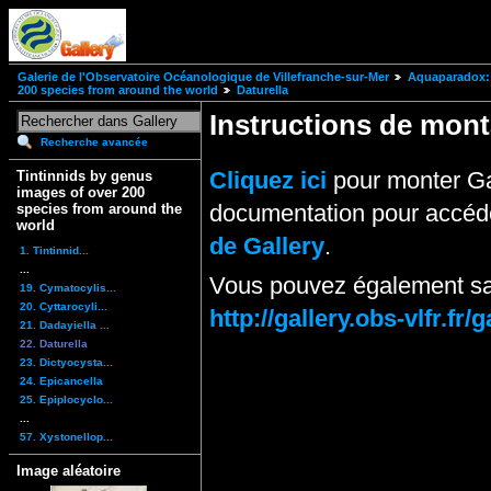
Galerie de l'Observatoire Océanologique de Villefranche-sur-Mer
Aquaparadox: 
200 species from around the world
Daturella
Instructions de mo
Recherche avancée
Cliquez ici
pour monter Ga
Tintinnids by genus
images of over 200
documentation pour accéde
species from around the
world
de Gallery
.
1. Tintinnid...
...
Vous pouvez également sai
19. Cymatocylis...
20. Cyttarocyli...
http://gallery.obs-vlfr.f
21. Dadayiella ...
22. Daturella
23. Dictyocysta...
24. Epicancella
25. Epiplocyclo...
...
57. Xystonellop...
Image aléatoire