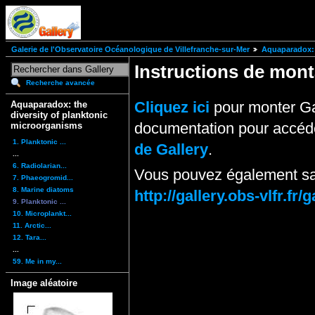
Galerie de l'Observatoire Océanologique de Villefranche-sur-Mer
Aquaparadox: 
Instructions de mo
Recherche avancée
Cliquez ici
pour monter Ga
Aquaparadox: the
diversity of planktonic
documentation pour accéde
microorganisms
1. Planktonic ...
de Gallery
.
...
6. Radiolarian...
Vous pouvez également sai
7. Phaeogromid...
8. Marine diatoms
http://gallery.obs-vlfr.f
9. Planktonic ...
10. Microplankt...
11. Arctic...
12. Tara...
...
59. Me in my...
Image aléatoire