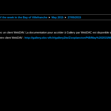
 the week in the Bay of Villefranche
May 2015
27/05/2015
ec un client WebDAV. La documentation pour accéder à Gallery par WebDAC est disponible s
otre client WebDAV :
http://gallery.obs-vlfr.fr/gallery2/w/ZooplanctonPtB/May%202015