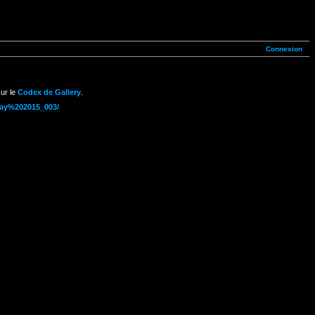
Connexion
ur le
Codex de Gallery
.
/May%202015_003/