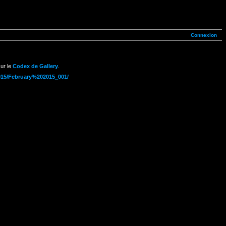
Connexion
ur le
Codex de Gallery
.
2015/February%202015_001/