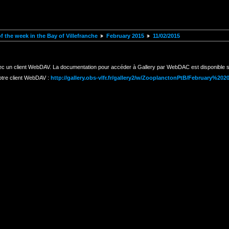
 the week in the Bay of Villefranche
February 2015
11/02/2015
ec un client WebDAV. La documentation pour accéder à Gallery par WebDAC est disponible s
otre client WebDAV :
http://gallery.obs-vlfr.fr/gallery2/w/ZooplanctonPtB/February%20