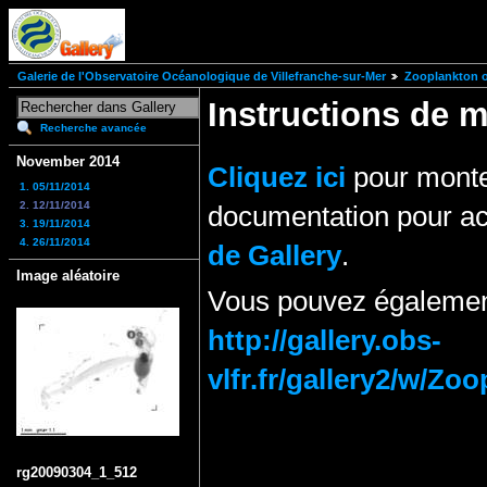
Galerie de l'Observatoire Océanologique de Villefranche-sur-Mer
Zooplankton of
Instructions de
Recherche avancée
November 2014
Cliquez ici
pour monte
1. 05/11/2014
2. 12/11/2014
documentation pour ac
3. 19/11/2014
4. 26/11/2014
de Gallery
.
Image aléatoire
Vous pouvez également
http://gallery.obs-
vlfr.fr/gallery2/w/
rg20090304_1_512