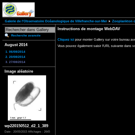
Galerie de l'Observatoire Océanologique de Villefranche-sur-Mer
Zooplankton of
Instructions de montage WebDAV
Recherche avancée
Cliquez ici
pour monter Gallery sur votre bureau av
August 2014
Vous pouvez également saisir l'URL suivante dans v
1. 06/08/2014
2. 20/08/2014
3. 27/08/2014
Image aléatoire
wp220150512_d2_1_389
Date : 20/05/2015
Affichages : 2645