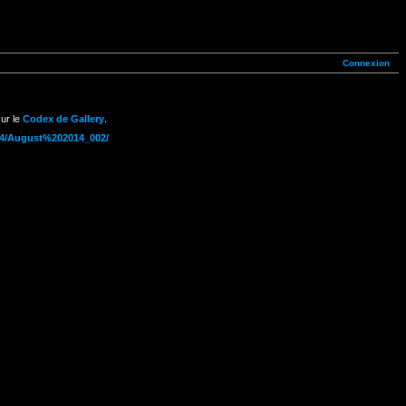
Connexion
ur le
Codex de Gallery
.
014/August%202014_002/