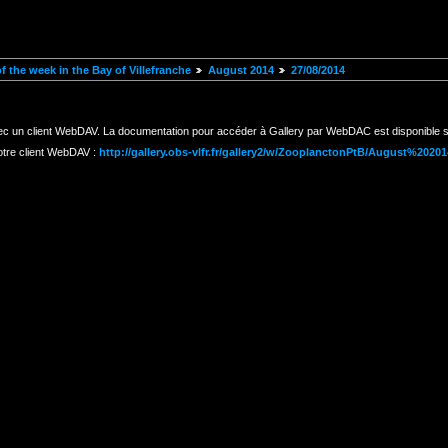
 the week in the Bay of Villefranche
August 2014
27/08/2014
ec un client WebDAV. La documentation pour accéder à Gallery par WebDAC est disponible s
otre client WebDAV :
http://gallery.obs-vlfr.fr/gallery2/w/ZooplanctonPtB/August%202