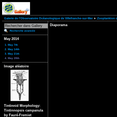
Galerie de l'Observatoire Océanologique de Villefranche-sur-Mer
Zooplankton of
Diaporama
Recherche avancée
May 2014
1. May 7th
2. May 14th
3. May 21th
4. May 28th
Image aléatoire
Tintinnid Morphology:
Tintinnopsis campanula
by Fauré-Fremiet