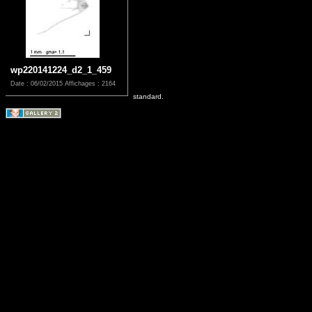
wp220141224_d2_1_459
Date : 06/02/2015
Affichages : 2164
standard.