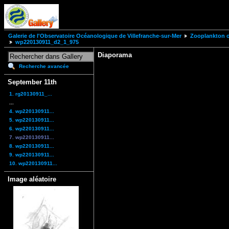
Galerie de l'Observatoire Océanologique de Villefranche-sur-Mer
Zooplankton of
wp220130911_d2_1_975
Diaporama
Recherche avancée
September 11th
1. rg20130911_...
...
4. wp220130911...
5. wp220130911...
6. wp220130911...
7. wp220130911...
8. wp220130911...
9. wp220130911...
10. wp220130911...
Image aléatoire