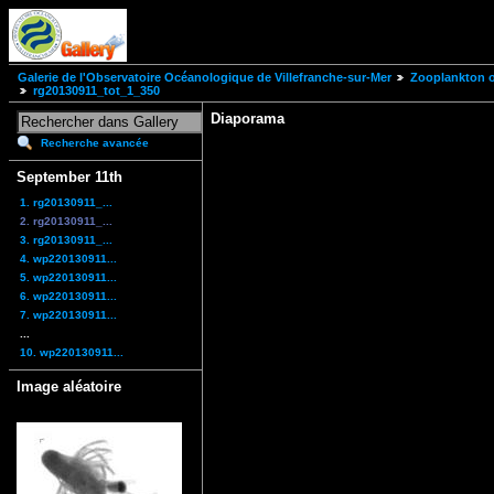
Galerie de l'Observatoire Océanologique de Villefranche-sur-Mer
Zooplankton of
rg20130911_tot_1_350
Diaporama
Recherche avancée
September 11th
1. rg20130911_...
2. rg20130911_...
3. rg20130911_...
4. wp220130911...
5. wp220130911...
6. wp220130911...
7. wp220130911...
...
10. wp220130911...
Image aléatoire