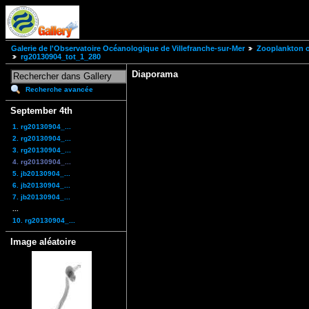
Galerie de l'Observatoire Océanologique de Villefranche-sur-Mer
Zooplankton of
rg20130904_tot_1_280
Diaporama
Recherche avancée
September 4th
1. rg20130904_...
2. rg20130904_...
3. rg20130904_...
4. rg20130904_...
5. jb20130904_...
6. jb20130904_...
7. jb20130904_...
...
10. rg20130904_...
Image aléatoire