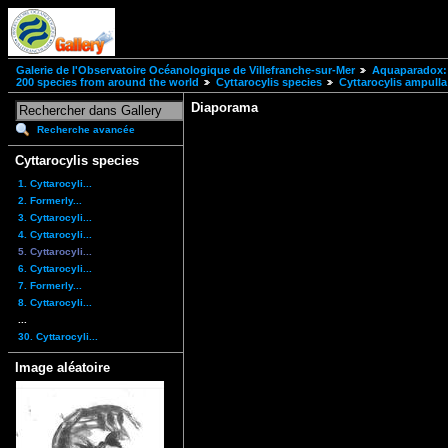
Galerie de l'Observatoire Océanologique de Villefranche-sur-Mer
Aquaparadox: 
200 species from around the world
Cyttarocylis species
Cyttarocylis ampulla
Diaporama
Recherche avancée
Cyttarocylis species
1. Cyttarocyli...
2. Formerly...
3. Cyttarocyli...
4. Cyttarocyli...
5. Cyttarocyli...
6. Cyttarocyli...
7. Formerly...
8. Cyttarocyli...
...
30. Cyttarocyli...
Image aléatoire