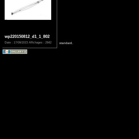
wp220150812_d1_1_802
Date : 17/09/2015
Affichages : 2942
standard.