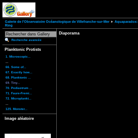
Galerie de l'Observatoire Océanologique de Villefranche-sur-Mer
Aquaparadox: 
Ring
Diaporama
Recherche avancée
Planktonic Protists
1. Microscopic...
...
66. Some of...
67. Exactly how...
68. Planktonic ...
69. Tiny...
70. Pediastrum ...
71. Faure-Fremi...
72. Microplankt...
...
125. Monster...
Image aléatoire