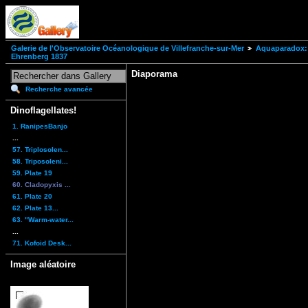
Galerie de l'Observatoire Océanologique de Villefranche-sur-Mer
Aquaparadox: 
Ehrenberg 1837
Diaporama
Recherche avancée
Dinoflagellates!
1. RanipesBanjo
...
57. Triplosolen...
58. Triposoleni...
59. Plate 19
60. Cladopyxis ...
61. Plate 20
62. Plate 13...
63. "Warm-water...
...
71. Kofoid Desk...
Image aléatoire