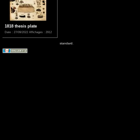
1818 thesis plate
Date : 27/09/2022
Affichages : 2912
standard.