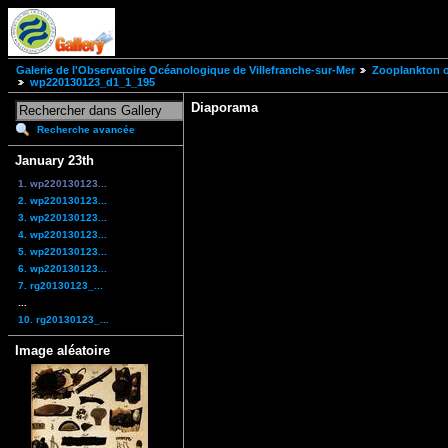
Galerie de l'Observatoire Océanologique de Villefranche-sur-Mer
Zooplankton of
wp220130123_d1_1_195
Diaporama
Recherche avancée
January 23th
1. wp220130123...
2. wp220130123...
3. wp220130123...
4. wp220130123...
5. wp220130123...
6. wp220130123...
7. rg20130123_...
...
10. rg20130123_...
Image aléatoire